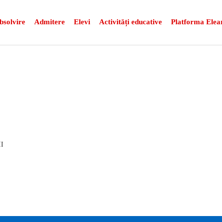
bsolvire
Admitere
Elevi
Activități educative
Platforma Elea
I