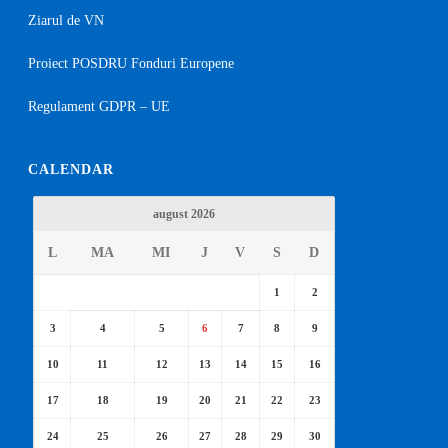
Ziarul de VN
Proiect POSDRU Fonduri Europene
Regulament GDPR – UE
CALENDAR
august 2026
L
MA
MI
J
V
S
D
1
2
3
4
5
6
7
8
9
10
11
12
13
14
15
16
17
18
19
20
21
22
23
24
25
26
27
28
29
30