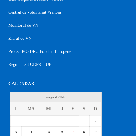
Centrul de voluntariat Vrancea
Monitorul de VN
Ziarul de VN
Proiect POSDRU Fonduri Europene
Regulament GDPR – UE
CALENDAR
august 2026
L
MA
MI
J
V
S
D
1
2
3
4
5
6
7
8
9